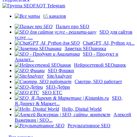
65
каналов
Палыч про SEO
SEO для сайтов
услуг -...
ChatGPT, AI, Python дл...
Заметки SEOшника
SEO - Продукт и
Аналит...
Нейросетевой SEOшник
SEO Фишки
SiteAnalyzer
Смотри, SEO работает
SEO-Де́бри
SEO ETC
SEO,
Я.Директ & Маркет...
Hello, Digital World
Алексей
Важеркин | SEO...
Результативное SEO