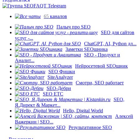
65
каналов
Палыч про SEO
SEO для сайтов
услуг -...
ChatGPT, AI, Python дл...
Заметки SEOшника
SEO - Продукт и
Аналит...
Нейросетевой SEOшник
SEO Фишки
SiteAnalyzer
Смотри, SEO работает
SEO-Де́бри
SEO ETC
SEO,
Я.Директ & Маркет...
Hello, Digital World
Алексей
Важеркин | SEO...
Результативное SEO