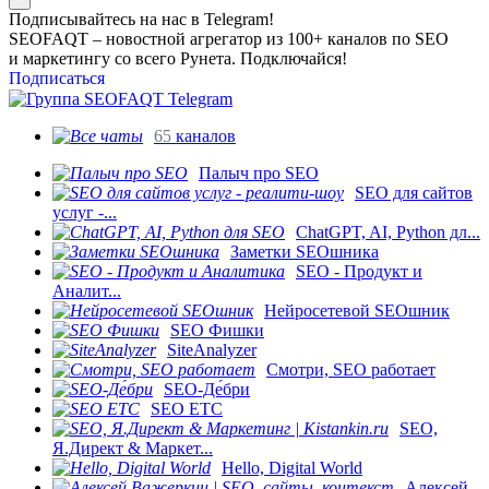
Подписывайтесь на нас в Telegram!
SEOFAQT – новостной агрегатор из 100+ каналов по SEO
и маркетингу со всего Рунета. Подключайся!
Подписаться
65
каналов
Палыч про SEO
SEO для сайтов
услуг -...
ChatGPT, AI, Python дл...
Заметки SEOшника
SEO - Продукт и
Аналит...
Нейросетевой SEOшник
SEO Фишки
SiteAnalyzer
Смотри, SEO работает
SEO-Де́бри
SEO ETC
SEO,
Я.Директ & Маркет...
Hello, Digital World
Алексей