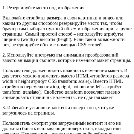
1. Резервируйте место под изображения.
Включайте атрибуты размера в свои картинки и видео или
каким-то другим способом резервируйте место так, чтобы
браузер сам выбирал нужный объем изображения при загрузке
страницы. Самый простой способ – используйте атрибуты
ширины (width) и высоты (height). Если такой возможности
нет, резервируйте объем с помощью CSS стилей.
2. Используйте инструменты анимации преобразований
вместо анимации свойств, которые изменяют макет страницы.
Пользователь должен видеть плавность изменения макета. И
для этого можно применять вместо HTML-атрибутов размера
width и height атрибут CSS transform: scale(). Вместо HTML-
атрибутов перемещения top, right, bottom или left - атрибут
transform: translate(). Свойство transform позволяет плавно
анимировать страничные элементы, не сдвигая макет.
3. Избегайте установки контента поверх того, что уже
загрузилось на страницы.
Пользователь смотрит уже загруженный контент и его не
должны сбивать всплывающие поверх окна, вкладки или
реклама. Исключение – ответ на какое-либо действие