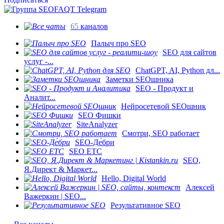
65
каналов
Палыч про SEO
SEO для сайтов
услуг -...
ChatGPT, AI, Python дл...
Заметки SEOшника
SEO - Продукт и
Аналит...
Нейросетевой SEOшник
SEO Фишки
SiteAnalyzer
Смотри, SEO работает
SEO-Де́бри
SEO ETC
SEO,
Я.Директ & Маркет...
Hello, Digital World
Алексей
Важеркин | SEO...
Результативное SEO