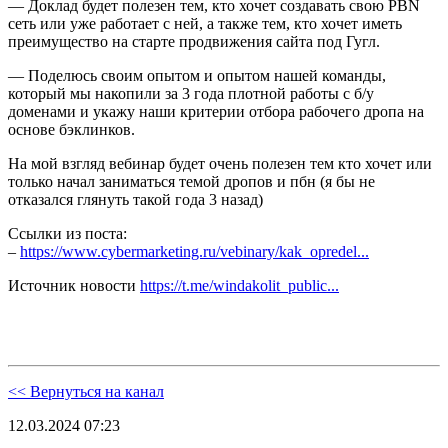
— Доклад будет полезен тем, кто хочет создавать свою PBN
сеть или уже работает с ней, а также тем, кто хочет иметь
преимущество на старте продвижения сайта под Гугл.
— Поделюсь своим опытом и опытом нашей команды,
который мы накопили за 3 года плотной работы с б/у
доменами и укажу наши критерии отбора рабочего дропа на
основе бэклинков.
На мой взгляд вебинар будет очень полезен тем кто хочет или
только начал заниматься темой дропов и пбн (я бы не
отказался глянуть такой года 3 назад)
Ссылки из поста:
–
https://www.cybermarketing.ru/vebinary/kak_opredel...
Источник новости
https://t.me/windakolit_public...
<< Вернуться на канал
12.03.2024 07:23