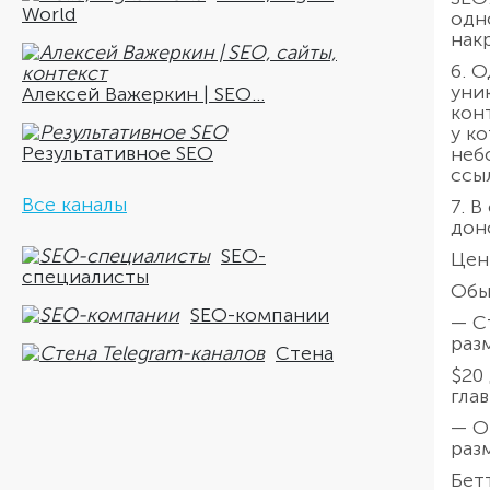
World
одн
нак
6. 
уни
Алексей Важеркин | SEO...
кон
у к
Результативное SEO
неб
ссы
Все каналы
7. 
дон
SEO-
Цен
специалисты
Обы
SEO-компании
— С
раз
Стена
$20
гла
— О
раз
Бет