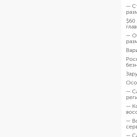
— С
раз
$60
гла
— О
раз
Вар
Рос
без
Зар
Осо
— С
рег
— К
вос
— В
сер
— С