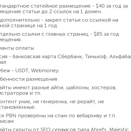
тандартное статейное размещение - $40 за год за
мещение статьи до 2 ссылок на 1 домен.
 дополнительно - закреп статьи со ссылкой на
вной странице на 1 год
тдельно ссылки с главных страниц - $85 за год
мещения.
ианты оплаты
сия - банковская карта Сбербанк, Тинькоф, Альфаба
нал
убеж - USDT, Webmoney.
бенности размещения
айты имеют разные айпи, шаблоны, хостеров,
истраторов и тп.
онтент уник, не генеренка, не рерайт, не
становленные.
се PBN проверены на спам по вебархиву и т.п.
висам
айты скрыты от SEO сервисов типа Ahrefs, Majestic