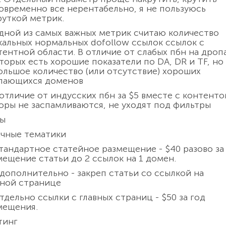
овременно все нерентабельно, я не пользуюсь
руткой метрик.
Одной из самых важных метрик считаю количество
кальных нормальных dofollow ссылок ссылок с
тентной области. В отличие от слабых пбн на дропа
оторых есть хорошие показатели по DA, DR и TF, но
ольшое количество (или отсутствие) хороших
лающихся доменов
В отличие от индусских пбн за $5 вместе с контенто
оры не заспамливаются, не уходят под фильтры
ы
чные тематики
тандартное статейное размещение - $40 разово за
мещение статьи до 2 ссылок на 1 домен.
 дополнительно - закреп статьи со ссылкой на
вной странице
тдельно ссылки с главных страниц - $50 за год
мещения.
тинг