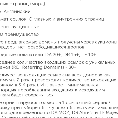
вных страниц (морд).
к: Английский
мат ссылок: С главных и внутренних страниц
ены: аукционные.
ем преимущество
Все предлагаемые домены получены через аукционы
ордеры, нет освободившихся дропов
редние показатели: DA 20+, DR 15+, TF 10+
Среднее количество входящих ссылок с уникальных
нов (RD, Referring Domains) - 80+
Количество входящих ссылок на всех донорах как
имум в 2 раза превосходит количество исходящих 
овном в 3-4 раза). И главное - минимальная
порция преобладания входящих к исходящим
лкам будет сохраняться
Не ориентируюсь только на 1 ссылочный сервис/
рику при выборе пбн - у всех пбн есть минимальны
оги одновременно по DA MOZ, DR Ahrefs и TF Majes
. Отдельный параметр проще накрутить, крутить