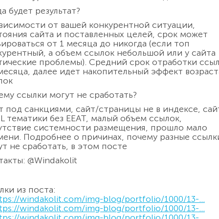
да будет результат?
ависимости от вашей конкурентной ситуации,
тояния сайта и поставленных целей, срок может
ьироваться от 1 месяца до никогда (если топ
курентный, а объем ссылок небольшой или у сайта
тические проблемы). Средний срок отработки ссы
 месяца, далее идет накопительный эффект возраст
лок
ему ссылки могут не сработать?
т под санкциями, сайт/страницы не в индексе, са
L тематики без EEAT, малый объем ссылок,
утствие системности размещения, прошло мало
мени. Подробнее о причинах, почему разные ссылк
ут не сработать, в этом посте
такты: @Windakolit
лки из поста:
tps://windakolit.com/img-blog/portfolio/1000/13-...
tps://windakolit.com/img-blog/portfolio/1000/13-...
tps://windakolit.com/img-blog/portfolio/1000/13-...