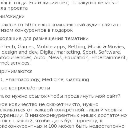
лась тогда. Если линии нет, то закупка велась с
ала проекта
ии/скидки
 заказе от 50 ссылок комплексный аудит сайта с
лизом конкурентов в подарок
ходящие для размещения тематики
i-Tech, Games, Mobile apps, Betting, Music & Movies,
design and dev, Digital marketing, Sport, Software,
tocurrencies, Auto, News, Education, Entertainment,
rnet services.
принимаются
t, Pharmacology, Medicine, Gambling
тые вопросы/ответы
лько нужно ссылок чтобы продвинуть мой сайт?
ное количество не скажет никто, нужно
алкиваться от каждой конкретной ниши и уровня
куренции. В низкоконкурентных нишах достаточно
ок с главной, чтобы дать буст проекту, в
ококонкурентных и 100 может быть недостаточно