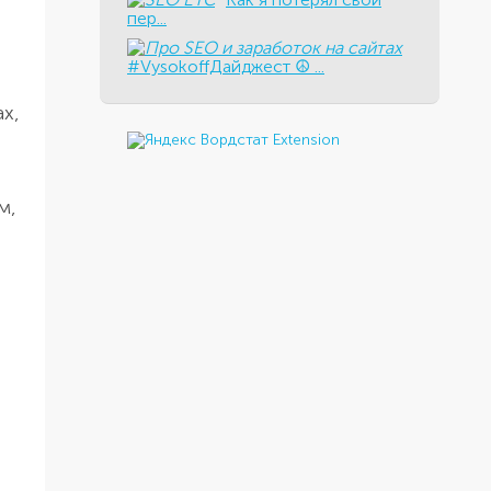
пер...
#VysokoffДайджест ☮️ ...
х,
м,