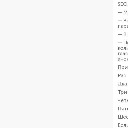
SEO 
— М
— В
пара
— В
— П
кол
гла
анон
При
Раз
Два
Три
Чет
Пят
Шес
Есл