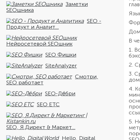
Заметки
гла
SEOшника
Язы
SEO -
Фор
Продукт и Аналит...
Дом
В ч
Нейросетевой SEOшник
1. 
SEO Фишки
бэк
2. С
SiteAnalyzer
3. 
Смотри,
доме
SEO работает
4. 
SEO-Де́бри
мин
осн
SEO ETC
про
ссы
5. 
SEO, Я.Директ & Маркет...
мет
пор
Hello, Digital
SEO