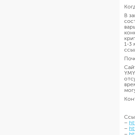
Ког
В з
сос
вар
кон
кри
1-3
ссы
Поч
Сай
YMY
отс
вре
мог
Кон
Ссы
–
ht
–
ht
–
ht