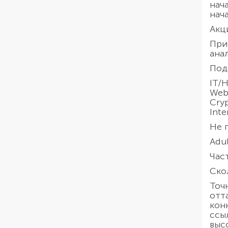
нача
нач
Акц
При
ана
Под
IT/H
Web 
Cryp
Inte
Не 
Adul
Час
Ско
Точ
отт
кон
ссыл
выс