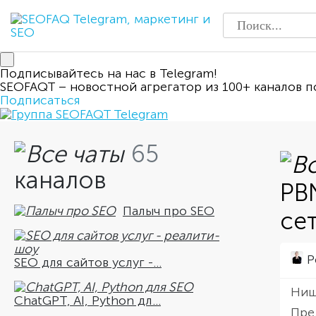
Подписывайтесь на нас в Telegram!
SEOFAQT – новостной агрегатор из 100+ каналов п
Подписаться
65
каналов
PB
Палыч про SEO
сет
Р
SEO для сайтов услуг -...
Ниш
ChatGPT, AI, Python дл...
Пре