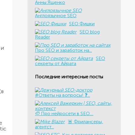
Анны Ященко
Англоязычное SEO
SEO Фишки
SEO blog
Reader
 и
Про SEO и заработок на...
SEO
секреты от Айрата
Последние интересные посты
(в
#Ответы на вопросы! ❓...
🦥 Про нейросети в SEO....
​🚨 Фрилансеры,
е
агентст...
tic
Как я потерял свои