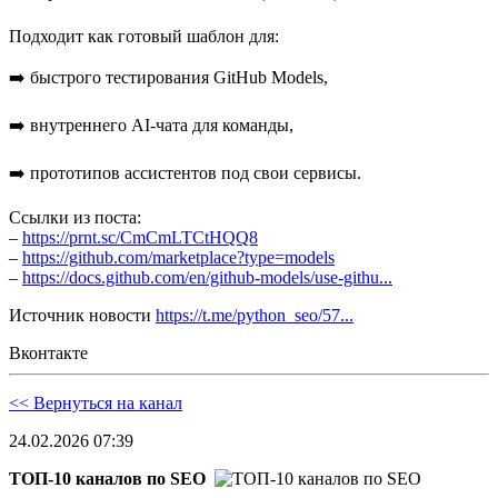
Подходит как готовый шаблон для:
➡️ быстрого тестирования GitHub Models,
➡️ внутреннего AI-чата для команды,
➡️ прототипов ассистентов под свои сервисы.
Ссылки из поста:
–
https://prnt.sc/CmCmLTCtHQQ8
–
https://github.com/marketplace?type=models
–
https://docs.github.com/en/github-models/use-githu...
Источник новости
https://t.me/python_seo/57...
Вконтакте
<< Вернуться на канал
24.02.2026 07:39
ТОП-10 каналов по SEO