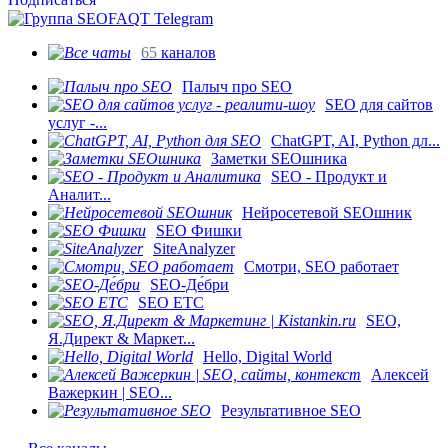
65
каналов
Палыч про SEO
SEO для сайтов
услуг -...
ChatGPT, AI, Python дл...
Заметки SEOшника
SEO - Продукт и
Аналит...
Нейросетевой SEOшник
SEO Фишки
SiteAnalyzer
Смотри, SEO работает
SEO-Де́бри
SEO ETC
SEO,
Я.Директ & Маркет...
Hello, Digital World
Алексей
Важеркин | SEO...
Результативное SEO