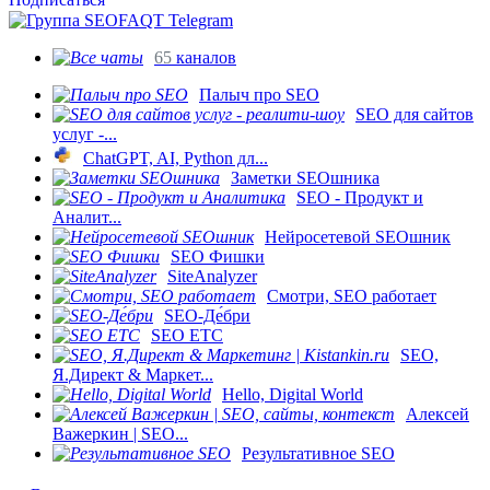
65
каналов
Палыч про SEO
SEO для сайтов
услуг -...
ChatGPT, AI, Python дл...
Заметки SEOшника
SEO - Продукт и
Аналит...
Нейросетевой SEOшник
SEO Фишки
SiteAnalyzer
Смотри, SEO работает
SEO-Де́бри
SEO ETC
SEO,
Я.Директ & Маркет...
Hello, Digital World
Алексей
Важеркин | SEO...
Результативное SEO