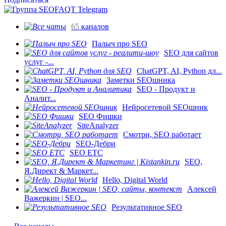
65
каналов
Палыч про SEO
SEO для сайтов
услуг -...
ChatGPT, AI, Python дл...
Заметки SEOшника
SEO - Продукт и
Аналит...
Нейросетевой SEOшник
SEO Фишки
SiteAnalyzer
Смотри, SEO работает
SEO-Де́бри
SEO ETC
SEO,
Я.Директ & Маркет...
Hello, Digital World
Алексей
Важеркин | SEO...
Результативное SEO