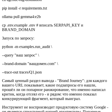
pip install -r requirements.txt
ollama pull gemma4:e2b
cp .env.example .env # вписать SERPAPI_KEY и
BRAND_DOMAIN
Запуск по запросу:
python -m examples.run_audit \
--query "ваш запрос" \
--brand-domain "вашдомен.com" \
--trace-out traces/Q1.json
Самый ценный раздел вывода - "Brand Journey": для каждого
вашего URL показывает, какие подзапросы его нашли,
прошёл ли он попарное ранжирование, что именно написал
критик, когда отсеял его - и рядом: что именно показал
конкурирующий фрагмент, который выиграл.
Инструмент не воспроизводит продуктовую систему Google -
он является структурной копией архитектуры. Попарные