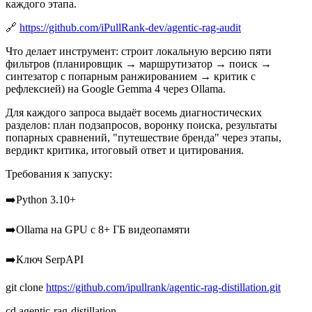
каждого этапа.
🔗
https://github.com/iPullRank-dev/agentic-rag-audit
Что делает инструмент: строит локальную версию пяти
фильтров (планировщик → маршрутизатор → поиск →
синтезатор с попарным ранжированием → критик с
рефлексией) на Google Gemma 4 через Ollama.
Для каждого запроса выдаёт восемь диагностических
разделов: план подзапросов, воронку поиска, результаты
попарных сравнений, "путешествие бренда" через этапы,
вердикт критика, итоговый ответ и цитирования.
Требования к запуску:
➡️Python 3.10+
➡️Ollama на GPU с 8+ ГБ видеопамяти
➡️Ключ SerpAPI
git clone
https://github.com/ipullrank/agentic-rag-distillation.git
cd agentic-rag-distillation