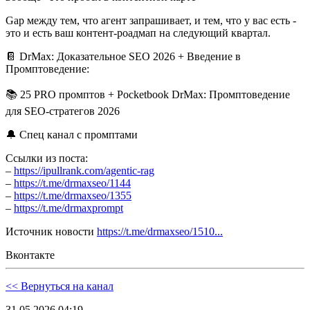
Gap между тем, что агент запрашивает, и тем, что у вас есть -
это и есть ваш контент-роадмап на следующий квартал.
📔 DrMax: Доказательное SEO 2026 + Введение в
Промптоведение:
📚 25 PRO промптов + Pocketbook DrMax: Промптоведение
для SEO-стратегов 2026
🔔 Спец канал с промптами
Ссылки из поста:
–
https://ipullrank.com/agentic-rag
–
https://t.me/drmaxseo/1144
–
https://t.me/drmaxseo/1355
–
https://t.me/drmaxprompt
Источник новости
https://t.me/drmaxseo/1510...
Вконтакте
<< Вернуться на канал
31.05.2026 04:19