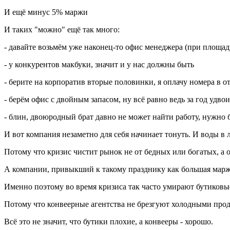
И ещё минус 5% маржи
И таких "можно" ещё так много:
- давайте возьмём уже наконец-то офис менеджера (при площади
- у конкурентов макбуки, значит и у нас должны быть
- берите на корпоратив вторые половинки, я оплачу номера в от
- берём офис с двойным запасом, ну всё равно ведь за год удво
- блин, двоюродный брат давно не может найти работу, нужно б
И вот компания незаметно для себя начинает тонуть. И воды в 
Потому что кризис чистит рынок не от бедных или богатых, а 
А компании, привыкший к такому празднику как большая марж
Именно поэтому во время кризиса так часто умирают бутиковые
Потому что конвеерные агентства не брезгуют холодными прод
Всё это не значит, что бутики плохие, а конвееры - хорошо.