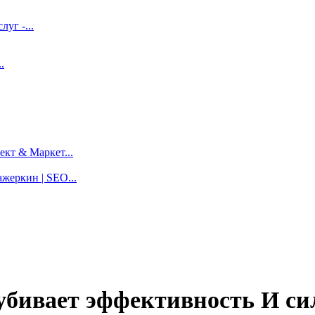
луг -...
.
кт & Маркет...
жеркин | SEO...
бивает эффективность И си