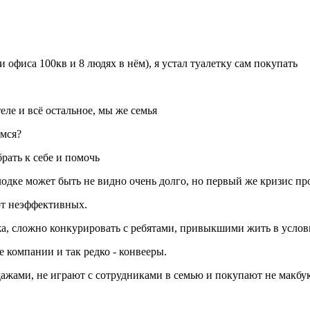
 офиса 100кв и 8 людях в нём), я устал туалетку сам покупать
еле и всё остальное, мы же семья
имся?
рать к себе и помочь
лодке может быть не видно очень долго, но первый же кризис пр
от неэффективных.
а, сложно конкурировать с ребятами, привыкшими жить в усло
 компании и так редко - конвееры.
ажами, не играют с сотрудниками в семью и покупают не макбу