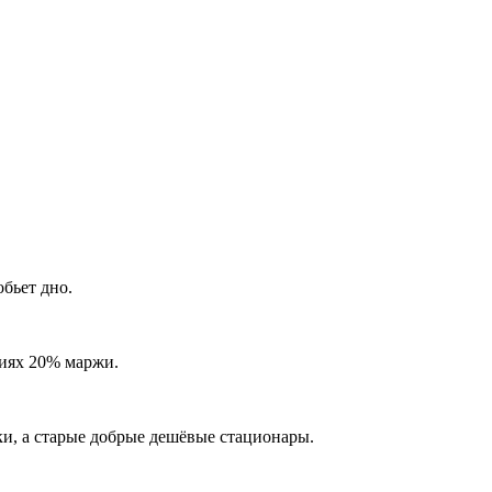
обьет дно.
виях 20% маржи.
ки, а старые добрые дешёвые стационары.