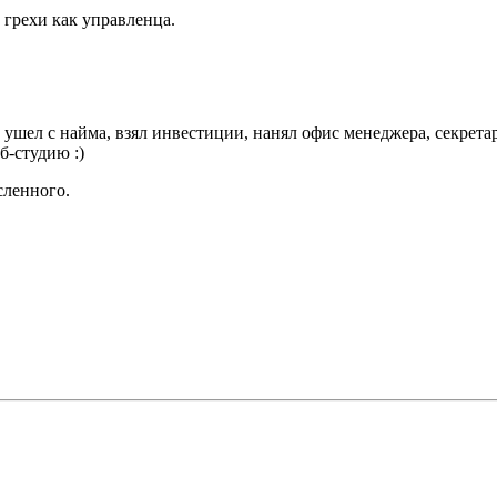
 грехи как управленца.
к ушел с найма, взял инвестиции, нанял офис менеджера, секрет
б-студию :)
сленного.