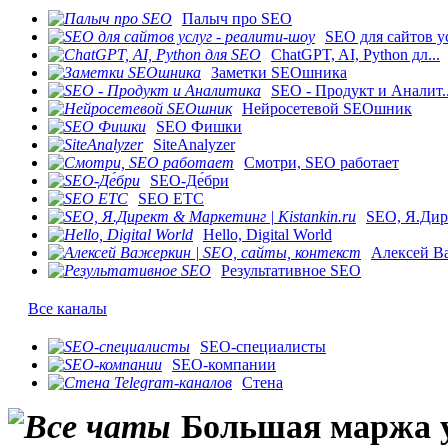
Палыч про SEO
SEO для сайтов ус
ChatGPT, AI, Python дл...
Заметки SEOшника
SEO - Продукт и Аналит..
Нейросетевой SEOшник
SEO Фишки
SiteAnalyzer
Смотри, SEO работает
SEO-Де́бри
SEO ETC
SEO, Я.Дире
Hello, Digital World
Алексей Ва
Результативное SEO
Все каналы
SEO-специалисты
SEO-компании
Стена
Большая маржа у