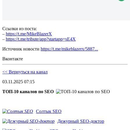
Ссылки из поста:
–
https://t.me/MikeBlazerX
–
https://t.me/tribute/app?startapp=sE4X
Источник новости
https://t.me/mikeblazerx/5887...
Вконтакте
<< Вернуться на канал
03.11.2025 07:15
ТОП-10 каналов по SEO
Солтык SEO
Дежурный SEO-доктор