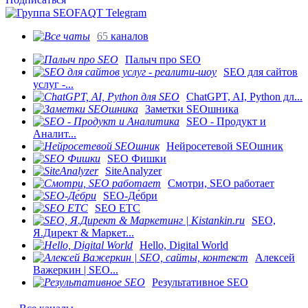
65
каналов
Палыч про SEO
SEO для сайтов
услуг -...
ChatGPT, AI, Python дл...
Заметки SEOшника
SEO - Продукт и
Аналит...
Нейросетевой SEOшник
SEO Фишки
SiteAnalyzer
Смотри, SEO работает
SEO-Де́бри
SEO ETC
SEO,
Я.Директ & Маркет...
Hello, Digital World
Алексей
Важеркин | SEO...
Результативное SEO