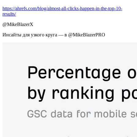
https://ahrefs.com/blog/almost-all-clicks-happen-in-the-top-10-
results/
@MikeBlazerX
Инсайты для узкого круга — в @MikeBlazerPRO