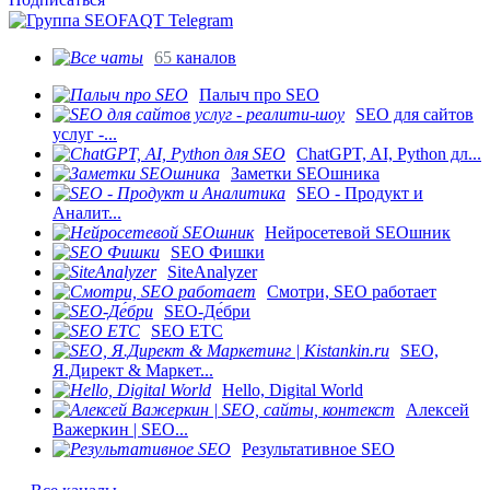
65
каналов
Палыч про SEO
SEO для сайтов
услуг -...
ChatGPT, AI, Python дл...
Заметки SEOшника
SEO - Продукт и
Аналит...
Нейросетевой SEOшник
SEO Фишки
SiteAnalyzer
Смотри, SEO работает
SEO-Де́бри
SEO ETC
SEO,
Я.Директ & Маркет...
Hello, Digital World
Алексей
Важеркин | SEO...
Результативное SEO