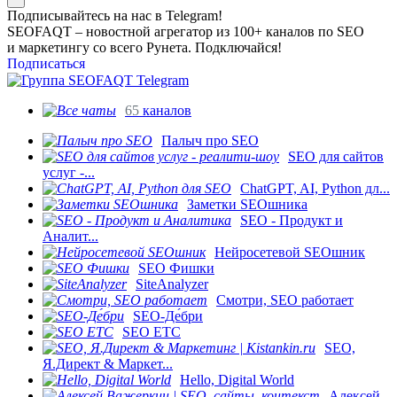
Подписывайтесь на нас в Telegram!
SEOFAQT – новостной агрегатор из 100+ каналов по SEO
и маркетингу со всего Рунета. Подключайся!
Подписаться
65
каналов
Палыч про SEO
SEO для сайтов
услуг -...
ChatGPT, AI, Python дл...
Заметки SEOшника
SEO - Продукт и
Аналит...
Нейросетевой SEOшник
SEO Фишки
SiteAnalyzer
Смотри, SEO работает
SEO-Де́бри
SEO ETC
SEO,
Я.Директ & Маркет...
Hello, Digital World
Алексей