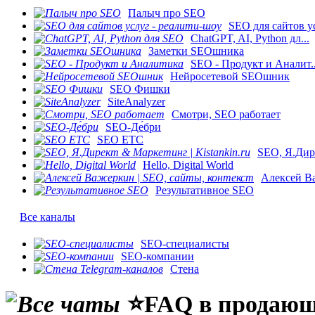
Палыч про SEO
SEO для сайтов ус
ChatGPT, AI, Python дл...
Заметки SEOшника
SEO - Продукт и Аналит..
Нейросетевой SEOшник
SEO Фишки
SiteAnalyzer
Смотри, SEO работает
SEO-Де́бри
SEO ETC
SEO, Я.Дире
Hello, Digital World
Алексей Ва
Результативное SEO
Все каналы
SEO-специалисты
SEO-компании
Стена
⭐️FAQ в продающи