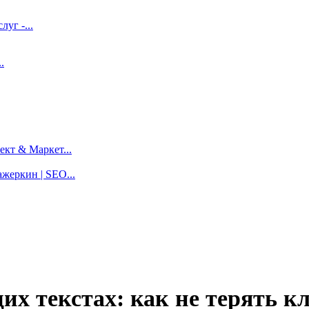
луг -...
.
кт & Маркет...
жеркин | SEO...
х текстах: как не терять кл