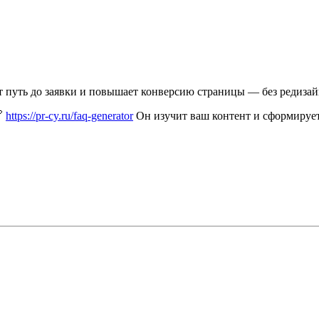
 путь до заявки и повышает конверсию страницы — без редизай
🔗
https://pr-cy.ru/faq-generator
Он изучит ваш контент и сформирует