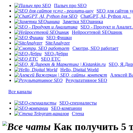
Палыч про SEO
SEO для сайтов ус
ChatGPT, AI, Python дл...
Заметки SEOшника
SEO - Продукт и Аналит..
Нейросетевой SEOшник
SEO Фишки
SiteAnalyzer
Смотри, SEO работает
SEO-Де́бри
SEO ETC
SEO, Я.Дире
Hello, Digital World
Алексей Ва
Результативное SEO
Все каналы
SEO-специалисты
SEO-компании
Стена
Как получить 5 т