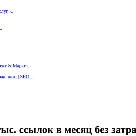
луг -...
.
кт & Маркет...
жеркин | SEO...
ыс. ссылок в месяц без затр