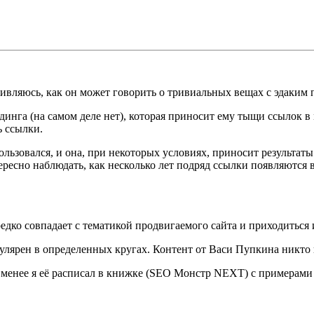
дивляюсь, как он может говорить о тривиальных вещах с эдаким 
инга (на самом деле нет), которая приносит ему тыщи ссылок в м
ь ссылки.
 пользовался, и она, при некоторых условиях, приносит результа
тересно наблюдать, как несколько лет подряд ссылки появляютс
дко совпадает с тематикой продвигаемого сайта и приходиться и
улярен в определенных кругах. Контент от Васи Пупкина никто в
не менее я её расписал в книжке (SEO Монстр NEXT) с примерами 