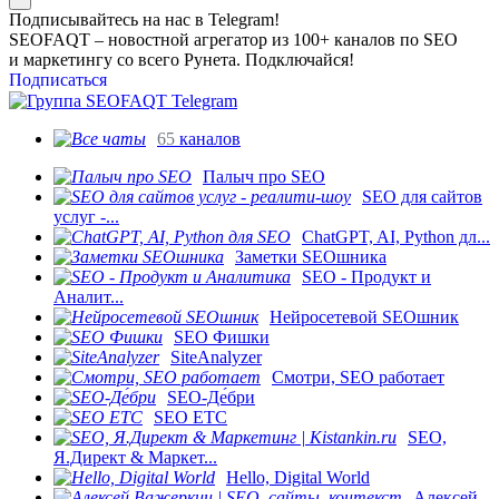
Подписывайтесь на нас в Telegram!
SEOFAQT – новостной агрегатор из 100+ каналов по SEO
и маркетингу со всего Рунета. Подключайся!
Подписаться
65
каналов
Палыч про SEO
SEO для сайтов
услуг -...
ChatGPT, AI, Python дл...
Заметки SEOшника
SEO - Продукт и
Аналит...
Нейросетевой SEOшник
SEO Фишки
SiteAnalyzer
Смотри, SEO работает
SEO-Де́бри
SEO ETC
SEO,
Я.Директ & Маркет...
Hello, Digital World
Алексей