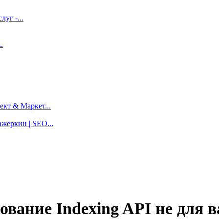
луг -...
.
кт & Маркет...
жеркин | SEO...
ование Indexing API не для в