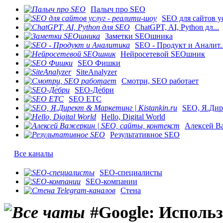
Палыч про SEO
SEO для сайтов ус
ChatGPT, AI, Python дл...
Заметки SEOшника
SEO - Продукт и Аналит..
Нейросетевой SEOшник
SEO Фишки
SiteAnalyzer
Смотри, SEO работает
SEO-Де́бри
SEO ETC
SEO, Я.Дире
Hello, Digital World
Алексей Ва
Результативное SEO
Все каналы
SEO-специалисты
SEO-компании
Стена
#Google: Использ