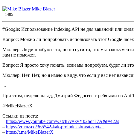
Mike Blazer
1405
#Google: Использование Indexing API не для вакансий или онл
Вопрос: Можно ли попробовать использовать этот Google Index
Мюллер: Люди пробуют это, но по сути то, что мы задокументиро
вам не поможет.
Вопрос: Я просто хочу понять, если мы попробуем, будет ли это
Мюллер: Нет. Нет, но я имею в виду, что если у вас нет ваканси
...
При этом, неделю назад, Дмитрий Федосеев с ребятами из Ant 
@MikeBlazerX
Ссылки из поста:
–
https://www.youtube.com/watch?v=kvYb2bdtT7A&t=422s
–
https://vc.ru/seo/365542-kak-proindeksirovat-sayt-...
–
https://t.me/MikeBlazerX