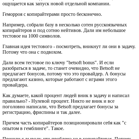
ощущается как запуск новой отдельной компании.
Геморроя с копирайтерами просто бесконечно.
Например, собрали базу в несколько сотен русскоязычных
копирайтеров и под сотню нейтивов. Дали им небольшое
тестовое на 1000 символов.
Главная идея тестового - посмотреть, вникнут ли они в задачу.
Потому что она с подвохом.
Дали всем тестовое по ключу "betsoft bonus". И если
разобраться в задаче, то станет очевидно, что Betsoft не
предлагает бонусов, потому что это провайдер. А бонусы
предлагают казино, которые работают с играми этого
провайдера.
Как думаете, какой процент людей вник в задачу и написал
правильно? - Нулевой процент. Никто не вник и все
поголовно написали, что Betsoft предлагает бонусы за
регистрацию, фриспины и так далее.
Причем часть копирайтеров позиционировали себя как "с
опытом в гемблинге". Такое.
Пришли к выводу, что проблема не в копирайтерах. Потому