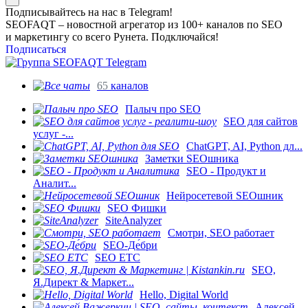
Подписывайтесь на нас в Telegram!
SEOFAQT – новостной агрегатор из 100+ каналов по SEO
и маркетингу со всего Рунета. Подключайся!
Подписаться
65
каналов
Палыч про SEO
SEO для сайтов
услуг -...
ChatGPT, AI, Python дл...
Заметки SEOшника
SEO - Продукт и
Аналит...
Нейросетевой SEOшник
SEO Фишки
SiteAnalyzer
Смотри, SEO работает
SEO-Де́бри
SEO ETC
SEO,
Я.Директ & Маркет...
Hello, Digital World
Алексей