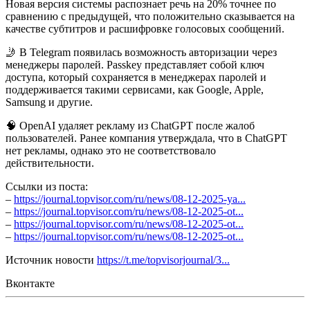
Новая версия системы распознает речь на 20% точнее по
сравнению с предыдущей, что положительно сказывается на
качестве субтитров и расшифровке голосовых сообщений.
🤳 В Telegram появилась возможность авторизации через
менеджеры паролей. Passkey представляет собой ключ
доступа, который сохраняется в менеджерах паролей и
поддерживается такими сервисами, как Google, Apple,
Samsung и другие.
🧠 OpenAI удаляет рекламу из ChatGPT после жалоб
пользователей. Ранее компания утверждала, что в ChatGPT
нет рекламы, однако это не соответствовало
действительности.
Ссылки из поста:
–
https://journal.topvisor.com/ru/news/08-12-2025-ya...
–
https://journal.topvisor.com/ru/news/08-12-2025-ot...
–
https://journal.topvisor.com/ru/news/08-12-2025-ot...
–
https://journal.topvisor.com/ru/news/08-12-2025-ot...
Источник новости
https://t.me/topvisorjournal/3...
Вконтакте