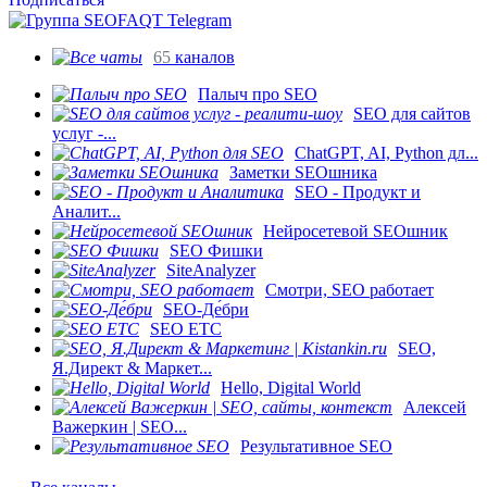
65
каналов
Палыч про SEO
SEO для сайтов
услуг -...
ChatGPT, AI, Python дл...
Заметки SEOшника
SEO - Продукт и
Аналит...
Нейросетевой SEOшник
SEO Фишки
SiteAnalyzer
Смотри, SEO работает
SEO-Де́бри
SEO ETC
SEO,
Я.Директ & Маркет...
Hello, Digital World
Алексей
Важеркин | SEO...
Результативное SEO