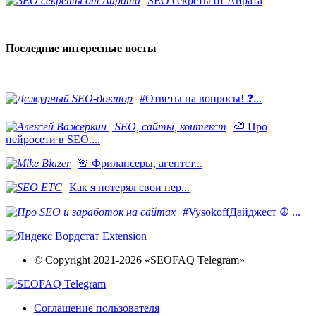
SEO секреты от Айрата
Последние интересные посты
#Ответы на вопросы! ❓...
🦥 Про
нейросети в SEO....
​🚨 Фрилансеры, агентст...
Как я потерял свои пер...
#VysokoffДайджест ☮️ ...
© Copyright 2021-2026 «SEOFAQ Telegram»
Соглашение пользователя