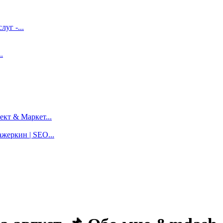
луг -...
.
кт & Маркет...
жеркин | SEO...