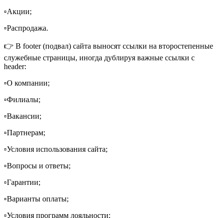
▫️Акции;
▫️Распродажа.
👉 В footer (подвал) сайта выносят ссылки на второстепенные
служебные страницы, иногда дублируя важные ссылки с
header:
▫️О компании;
▫️Филиалы;
▫️Вакансии;
▫️Партнерам;
▫️Условия использования сайта;
▫️Вопросы и ответы;
▫️Гарантии;
▫️Варианты оплаты;
▫️Условия программ лояльности;