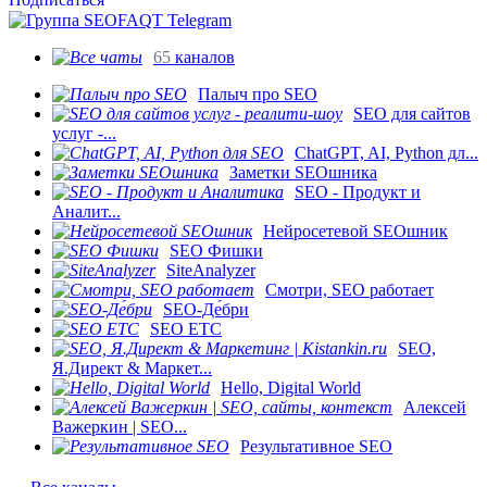
65
каналов
Палыч про SEO
SEO для сайтов
услуг -...
ChatGPT, AI, Python дл...
Заметки SEOшника
SEO - Продукт и
Аналит...
Нейросетевой SEOшник
SEO Фишки
SiteAnalyzer
Смотри, SEO работает
SEO-Де́бри
SEO ETC
SEO,
Я.Директ & Маркет...
Hello, Digital World
Алексей
Важеркин | SEO...
Результативное SEO