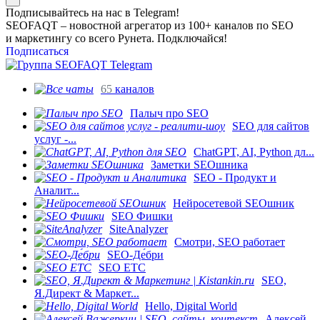
Подписывайтесь на нас в Telegram!
SEOFAQT – новостной агрегатор из 100+ каналов по SEO
и маркетингу со всего Рунета. Подключайся!
Подписаться
65
каналов
Палыч про SEO
SEO для сайтов
услуг -...
ChatGPT, AI, Python дл...
Заметки SEOшника
SEO - Продукт и
Аналит...
Нейросетевой SEOшник
SEO Фишки
SiteAnalyzer
Смотри, SEO работает
SEO-Де́бри
SEO ETC
SEO,
Я.Директ & Маркет...
Hello, Digital World
Алексей