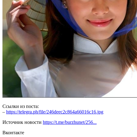
Ссылки из поста:
–
https://telegra.ph/file/246deec2c864a66016c16.jpg
Источник новости
https://t.me/burzhunet/256...
Вконтакте