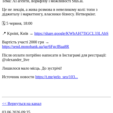
Тема: AI агенти, воркфлоу і можливості Stus.ai.
Це не лекція, а жива розмова в невеликому колі: топи з
діджиталу і маркетингу, власники бізнесу. Нетворкінг.
🗓 5 червня, 18:00
📍 Kpoint, Київ →
https://share.google/KWbAH7TiGCL33LAbS
Вартість участі 2000 грн →
https://send.monobank.ua/jar/6FgcfBaa8R
Після оплати потрібно написати в Інстаграмі для реєстрації:
@olexander_live
Лишилося мало місць. До зустрічі!
Источник новости
https://t.me/gelo_seo/103...
<< Вернуться на канал
03.06.2026 09:35