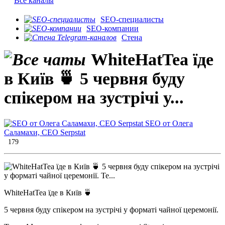
Все каналы
SEO-специалисты
SEO-компании
Стена
WhiteHatTea їде
в Київ 🍵 5 червня буду
спікером на зустрічі у...
SEO от Олега
Саламахи, CEO Serpstat
179
WhiteHatTea їде в Київ 🍵
5 червня буду спікером на зустрічі у форматі чайної церемонії.