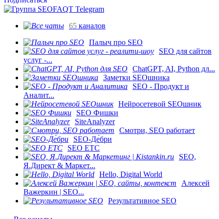
65
каналов
Палыч про SEO
SEO для сайтов
услуг -...
ChatGPT, AI, Python дл...
Заметки SEOшника
SEO - Продукт и
Аналит...
Нейросетевой SEOшник
SEO Фишки
SiteAnalyzer
Смотри, SEO работает
SEO-Де́бри
SEO ETC
SEO,
Я.Директ & Маркет...
Hello, Digital World
Алексей
Важеркин | SEO...
Результативное SEO