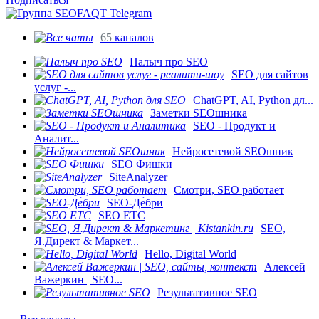
65
каналов
Палыч про SEO
SEO для сайтов
услуг -...
ChatGPT, AI, Python дл...
Заметки SEOшника
SEO - Продукт и
Аналит...
Нейросетевой SEOшник
SEO Фишки
SiteAnalyzer
Смотри, SEO работает
SEO-Де́бри
SEO ETC
SEO,
Я.Директ & Маркет...
Hello, Digital World
Алексей
Важеркин | SEO...
Результативное SEO