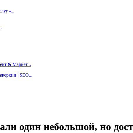
луг -...
.
кт & Маркет...
жеркин | SEO...
дали один небольшой, но дост