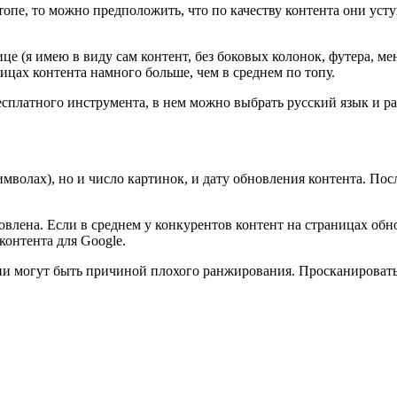
 топе, то можно предположить, что по качеству контента они ус
це (я имею в виду сам контент, без боковых колонок, футера, меню
ицах контента намного больше, чем в среднем по топу.
сплатного инструмента, в нем можно выбрать русский язык и р
символах), но и число картинок, и дату обновления контента. По
влена. Если в среднем у конкурентов контент на страницах обновл
контента для Google.
они могут быть причиной плохого ранжирования. Просканироват