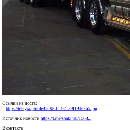
Ссылки из поста:
–
https://telegra.ph/file/0af98d1192139f193e765.jpg
Источник новости
https://t.me/shakinru/1568...
Вконтакте