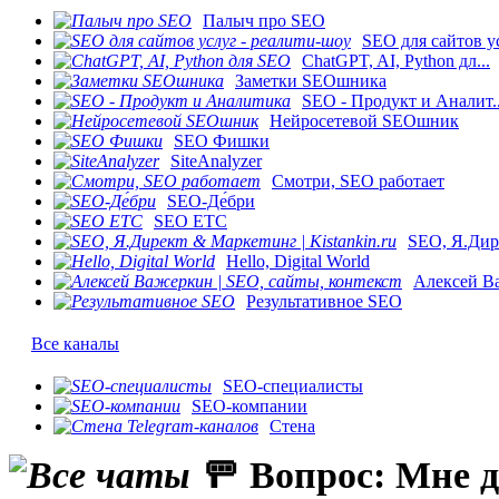
Палыч про SEO
SEO для сайтов ус
ChatGPT, AI, Python дл...
Заметки SEOшника
SEO - Продукт и Аналит..
Нейросетевой SEOшник
SEO Фишки
SiteAnalyzer
Смотри, SEO работает
SEO-Де́бри
SEO ETC
SEO, Я.Дире
Hello, Digital World
Алексей Ва
Результативное SEO
Все каналы
SEO-специалисты
SEO-компании
Стена
​🚥 Вопрос: Мне 