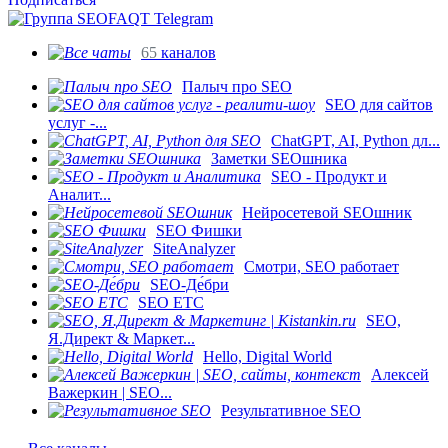
65
каналов
Палыч про SEO
SEO для сайтов
услуг -...
ChatGPT, AI, Python дл...
Заметки SEOшника
SEO - Продукт и
Аналит...
Нейросетевой SEOшник
SEO Фишки
SiteAnalyzer
Смотри, SEO работает
SEO-Де́бри
SEO ETC
SEO,
Я.Директ & Маркет...
Hello, Digital World
Алексей
Важеркин | SEO...
Результативное SEO