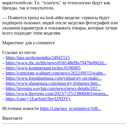
маркетплейсов. Т.е. "платить" за технологию будут как
бренды, так и покупатели.
— Появится тренд на look-alike-модели: сервисы будут
подбирать похожих людей после загрузки фотографий или
указания параметров и показывать товары, которые лучше
всего подходят этим моделям.
Маркетинг для e-commerce
Ссылки из поста:
–
https://tass.ru/ekonomika/24941515
–
https://www.rbc.ru/life/news/658148ef9a7947bef602d...
–
https://www.kommersant.ru/doc/6196065
–
https://corporate.walmart.com/news/2022/09/15/walm...
–
https://www.lorealparisusa.com/virtual-try-on-make...
–
https://www.glassesusa.com/gusa-try-it/glasses.htm...
–
https://investor.wayfair.com/news/news-details/202...
–
https://www.theverge.com/2023/7/25/23806083/genera...
–
https://t.me/+1EaeSmU9qyI2NDYy
Источник новости
https://t.me/seo_ecommerce/108...
Вконтакте