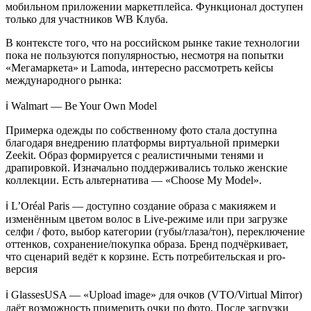
мобильном приложении маркетплейса. Функционал доступен
только для участников WB Клуба.
В контексте того, что на российском рынке такие технологии
пока не пользуются популярностью, несмотря на попытки
«Мегамаркета» и Lamoda, интересно рассмотреть кейсы
международного рынка:
ℹ️ Walmart — Be Your Own Model
Примерка одежды по собственному фото стала доступна
благодаря внедрению платформы виртуальной примерки
Zeekit. Образ формируется с реалистичными тенями и
драпировкой. Изначально поддерживались только женские
коллекции. Есть альтернатива — «Choose My Model».
ℹ️ L’Oréal Paris — доступно создание образа с макияжем и
изменённым цветом волос в Live-режиме или при загрузке
селфи / фото, выбор категории (губы/глаза/тон), переключение
оттенков, сохранение/покупка образа. Бренд подчёркивает,
что сценарий ведёт к корзине. Есть потребительская и pro-
версия
ℹ️ GlassesUSA — «Upload image» для очков (VTO/Virtual Mirror)
даёт возможность примерить очки по фото. После загрузки