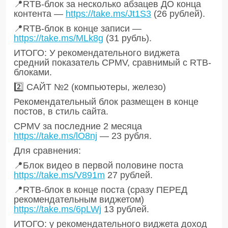
📍RTB-блок за несколько абзацев ДО конца
контента —
https://take.ms/Jt1S3
(26 рублей).
📍RTB-блок в конце записи —
https://take.ms/MLk8g
(31 рубль).
ИТОГО: У рекомендательного виджета
средний показатель CPMV, сравнимый с RTB-
блоками.
2️⃣ САЙТ №2 (компьютеры, железо)
Рекомендательный блок размещен в конце
постов, в стиль сайта.
CPMV за последние 2 месяца
https://take.ms/lO8nj
— 23 рубля.
Для сравнения:
📍Блок видео в первой половине поста
https://take.ms/V891m
27 рублей.
📍RTB-блок в конце поста (сразу ПЕРЕД
рекомендательным виджетом)
https://take.ms/6pLWj
13 рублей.
ИТОГО: у рекомендательного виджета доход