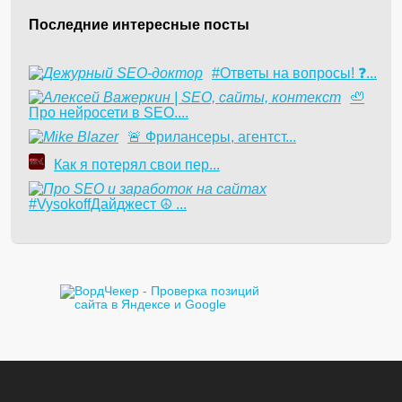
Последние интересные посты
#Ответы на вопросы! ❓...
🦥
Про нейросети в SEO....
​🚨 Фрилансеры, агентст...
Как я потерял свои пер...
#VysokoffДайджест ☮️ ...