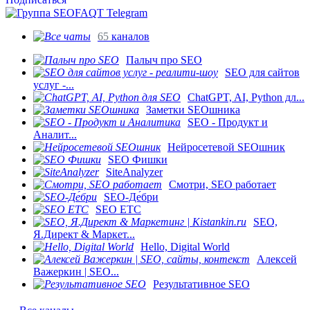
65
каналов
Палыч про SEO
SEO для сайтов
услуг -...
ChatGPT, AI, Python дл...
Заметки SEOшника
SEO - Продукт и
Аналит...
Нейросетевой SEOшник
SEO Фишки
SiteAnalyzer
Смотри, SEO работает
SEO-Де́бри
SEO ETC
SEO,
Я.Директ & Маркет...
Hello, Digital World
Алексей
Важеркин | SEO...
Результативное SEO