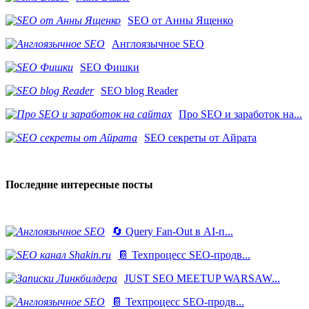
SEO от Анны Ященко
Англоязычное SEO
SEO Фишки
SEO blog Reader
Про SEO и заработок на...
SEO секреты от Айрата
Последние интересные посты
🔄 Query Fan-Out в AI-п...
📔 Техпроцесс SEO-продв...
JUST SEO MEETUP WARSAW...
📔 Техпроцесс SEO-продв...