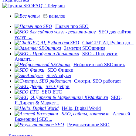
65
каналов
Палыч про SEO
SEO для сайтов
услуг -...
ChatGPT, AI, Python дл...
Заметки SEOшника
SEO - Продукт и
Аналит...
Нейросетевой SEOшник
SEO Фишки
SiteAnalyzer
Смотри, SEO работает
SEO-Де́бри
SEO ETC
SEO,
Я.Директ & Маркет...
Hello, Digital World
Алексей
Важеркин | SEO...
Результативное SEO