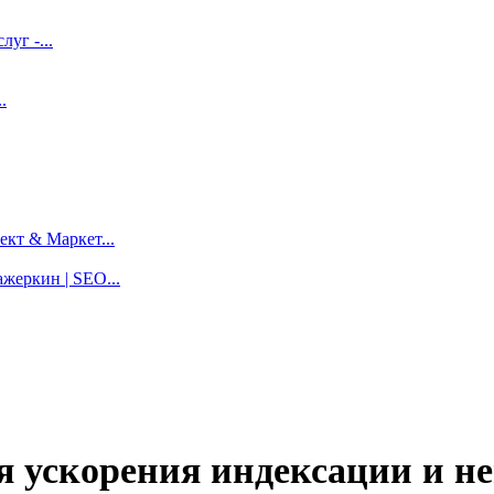
луг -...
.
кт & Маркет...
жеркин | SEO...
ускорения индексации и не