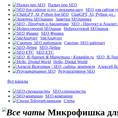
Палыч про SEO
SEO для сайтов ус
ChatGPT, AI, Python дл...
Заметки SEOшника
SEO - Продукт и Аналит..
Нейросетевой SEOшник
SEO Фишки
SiteAnalyzer
Смотри, SEO работает
SEO-Де́бри
SEO ETC
SEO, Я.Дире
Hello, Digital World
Алексей Ва
Результативное SEO
Все каналы
SEO-специалисты
SEO-компании
Стена
Микрофишка для 