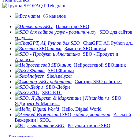
65
каналов
Палыч про SEO
SEO для сайтов
услуг -...
ChatGPT, AI, Python дл...
Заметки SEOшника
SEO - Продукт и
Аналит...
Нейросетевой SEOшник
SEO Фишки
SiteAnalyzer
Смотри, SEO работает
SEO-Де́бри
SEO ETC
SEO,
Я.Директ & Маркет...
Hello, Digital World
Алексей
Важеркин | SEO...
Результативное SEO