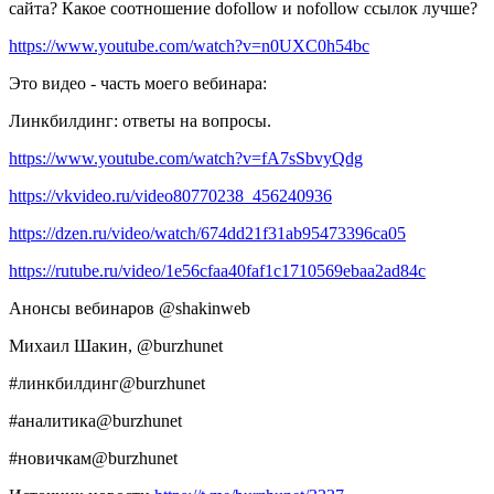
сайта? Какое соотношение dofollow и nofollow ссылок лучше?
https://www.youtube.com/watch?v=n0UXC0h54bc
Это видео - часть моего вебинара:
Линкбилдинг: ответы на вопросы.
https://www.youtube.com/watch?v=fA7sSbvyQdg
https://vkvideo.ru/video80770238_456240936
https://dzen.ru/video/watch/674dd21f31ab95473396ca05
https://rutube.ru/video/1e56cfaa40faf1c1710569ebaa2ad84c
Анонсы вебинаров @shakinweb
Михаил Шакин, @burzhunet
#линкбилдинг@burzhunet
#аналитика@burzhunet
#новичкам@burzhunet