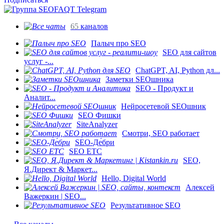
65
каналов
Палыч про SEO
SEO для сайтов
услуг -...
ChatGPT, AI, Python дл...
Заметки SEOшника
SEO - Продукт и
Аналит...
Нейросетевой SEOшник
SEO Фишки
SiteAnalyzer
Смотри, SEO работает
SEO-Де́бри
SEO ETC
SEO,
Я.Директ & Маркет...
Hello, Digital World
Алексей
Важеркин | SEO...
Результативное SEO