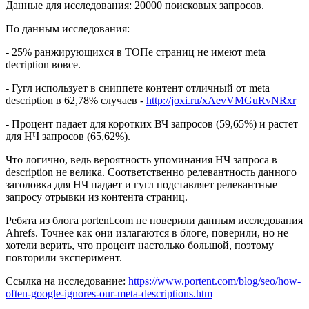
Данные для исследования: 20000 поисковых запросов.
По данным исследования:
- 25% ранжирующихся в ТОПе страниц не имеют meta
decription вовсе.
- Гугл использует в сниппете контент отличный от meta
description в 62,78% случаев -
http://joxi.ru/xAevVMGuRvNRxr
- Процент падает для коротких ВЧ запросов (59,65%) и растет
для НЧ запросов (65,62%).
Что логично, ведь вероятность упоминания НЧ запроса в
description не велика. Соответственно релевантность данного
заголовка для НЧ падает и гугл подставляет релевантные
запросу отрывки из контента страниц.
Ребята из блога portent.com не поверили данным исследования
Ahrefs. Точнее как они излагаются в блоге, поверили, но не
хотели верить, что процент настолько большой, поэтому
повторили эксперимент.
Ссылка на исследование:
https://www.portent.com/blog/seo/how-
often-google-ignores-our-meta-descriptions.htm