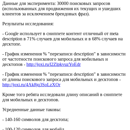
Данные для эксперимента: 30000 поисковых запросов
(использованных для продвижения их текущих и ушедших
клиентов за исключением брендовых фраз).
Результаты исследования:
- Google использует в сниппете контент отличный от meta
description в 71% случаев для мобильных и в 68% случаев на
десктопе.
- График изменения % "перезаписи description" в зависимости
от частотности поискового запроса для мобильных и
десктопов -
http://joxi.ru/l2ZlpkvuzYoEdr
- График изменения % "перезаписи description" в зависимости
от длины поискового запроса для мобильных и десктопов -
http://joxi.ru/4Ak8jq3SoLzXOr
Кроме того ребята исследовали длину описаний в сниппете
для мобильных и десктопов.
Усредненные данные таковы:
- 140-160 символов для десктопа;
- 100-120 символов для мобайл.