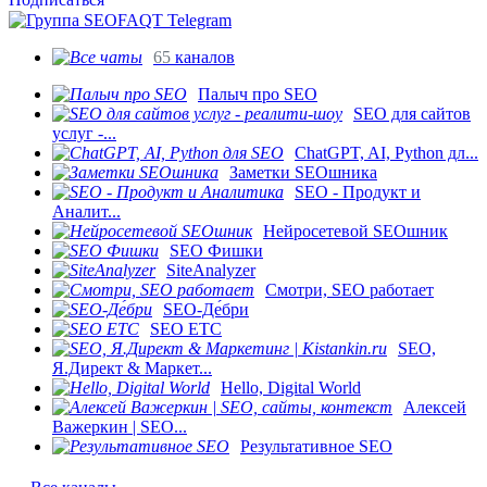
65
каналов
Палыч про SEO
SEO для сайтов
услуг -...
ChatGPT, AI, Python дл...
Заметки SEOшника
SEO - Продукт и
Аналит...
Нейросетевой SEOшник
SEO Фишки
SiteAnalyzer
Смотри, SEO работает
SEO-Де́бри
SEO ETC
SEO,
Я.Директ & Маркет...
Hello, Digital World
Алексей
Важеркин | SEO...
Результативное SEO