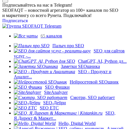
Подписывайтесь на нас в Telegram!
SEOFAQT – новостной агрегатор из 100+ каналов по SEO
и маркетингу со всего Рунета. Подключайся!
Подписаться
65
каналов
Палыч про SEO
SEO для сайтов
услуг -...
ChatGPT, AI, Python дл...
Заметки SEOшника
SEO - Продукт и
Аналит...
Нейросетевой SEOшник
SEO Фишки
SiteAnalyzer
Смотри, SEO работает
SEO-Де́бри
SEO ETC
SEO,
Я.Директ & Маркет...
Hello, Digital World
Алексей