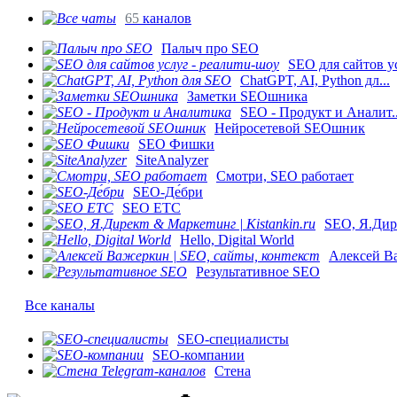
65
каналов
Палыч про SEO
SEO для сайтов ус
ChatGPT, AI, Python дл...
Заметки SEOшника
SEO - Продукт и Аналит..
Нейросетевой SEOшник
SEO Фишки
SiteAnalyzer
Смотри, SEO работает
SEO-Де́бри
SEO ETC
SEO, Я.Дире
Hello, Digital World
Алексей Ва
Результативное SEO
Все каналы
SEO-специалисты
SEO-компании
Стена