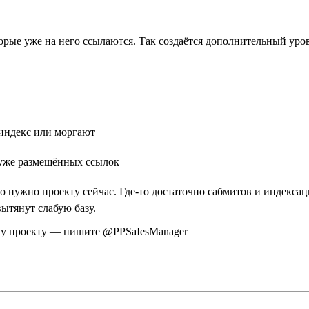
торые уже на него ссылаются. Так создаётся дополнительный уро
 индекс или моргают
 уже размещённых ссылок
о нужно проекту сейчас. Где-то достаточно сабмитов и индексац
вытянут слабую базу.
ему проекту — пишите @PPSaIesManager