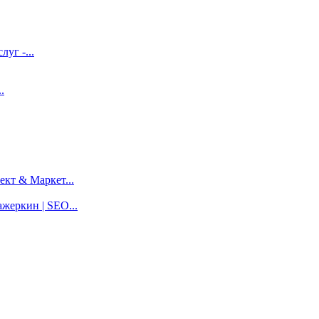
луг -...
.
кт & Маркет...
жеркин | SEO...