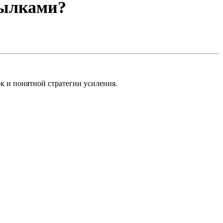
сылками?
ок и понятной стратегии усиления.