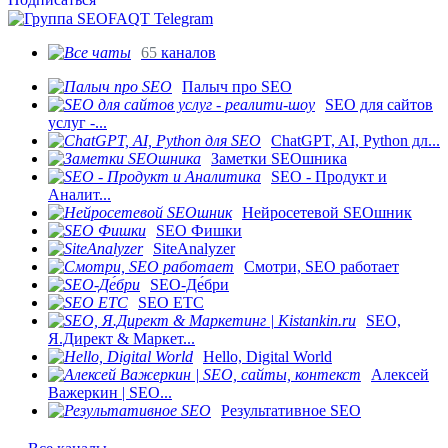
65
каналов
Палыч про SEO
SEO для сайтов
услуг -...
ChatGPT, AI, Python дл...
Заметки SEOшника
SEO - Продукт и
Аналит...
Нейросетевой SEOшник
SEO Фишки
SiteAnalyzer
Смотри, SEO работает
SEO-Де́бри
SEO ETC
SEO,
Я.Директ & Маркет...
Hello, Digital World
Алексей
Важеркин | SEO...
Результативное SEO