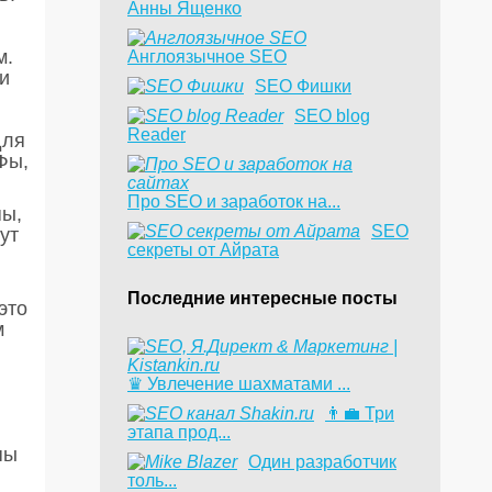
Анны Ященко
м.
Англоязычное SEO
и
SEO Фишки
SEO blog
Reader
для
Фы,
Про SEO и заработок на...
пы,
SEO
ут
секреты от Айрата
Последние интересные посты
это
м
♛ Увлечение шахматами ...
👨‍💼 Три
этапа прод...
пы
​Один разработчик
толь...