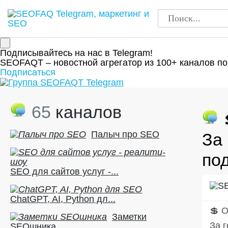
Подписывайтесь на нас в Telegram!
SEOFAQT – новостной агрегатор из 100+ каналов по
Подписаться
65
каналов
Палыч про SEO
За
под
SEO для сайтов услуг -...
ChatGPT, AI, Python дл...
💲 
Заметки
За 
SEOшника