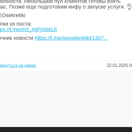
робности. Небольшой пул клиентов готовы взять
ас. Позже еще подготовим инфу о запуске услуги. 👌
Osekretiki
ки из поста:
tps://t.me/m/l_mjFjI5MzJi
очник новости
https://t.me/seosekretiki/1307...
ернуться на канал
22.01.2025 0