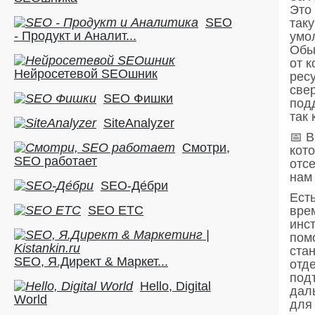
Это 
SEO
таку
- Продукт и Аналит...
умо
Обы
от к
Нейросетевой SEOшник
рес
све
SEO Фишки
под
так 
SiteAnalyzer
📅 
Смотри,
кот
SEO работает
отсе
нам
SEO-Де́бри
Ест
SEO ETC
вре
инс
пом
ста
SEO, Я.Директ & Маркет...
отд
под
Hello, Digital
дал
World
для