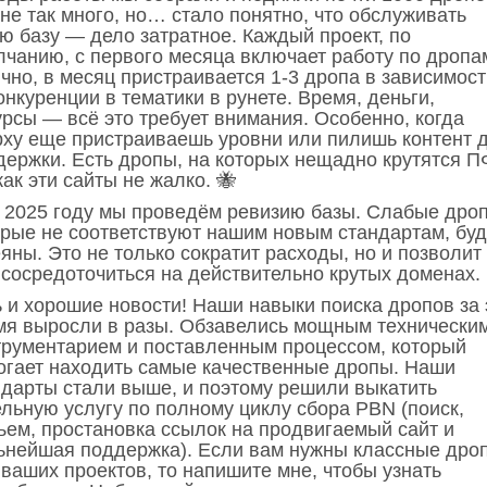
не так много, но… стало понятно, что обслуживать
ю базу — дело затратное. Каждый проект, по
лчанию, с первого месяца включает работу по дропа
чно, в месяц пристраивается 1-3 дропа в зависимост
онкуренции в тематики в рунете. Время, деньги,
урсы — всё это требует внимания. Особенно, когда
рху еще пристраиваешь уровни или пилишь контент 
держки. Есть дропы, на которых нещадно крутятся П
как эти сайты не жалко. 🐝
В 2025 году мы проведём ревизию базы. Слабые дро
орые не соответствуют нашим новым стандартам, буд
яны. Это не только сократит расходы, но и позволит
 сосредоточиться на действительно крутых доменах.
ь и хорошие новости! Наши навыки поиска дропов за 
мя выросли в разы. Обзавелись мощным технически
трументарием и поставленным процессом, который
огает находить самые качественные дропы. Наши
ндарты стали выше, и поэтому решили выкатить
ельную услугу по полному циклу сбора PBN (поиск,
ъем, простановка ссылок на продвигаемый сайт и
ьнейшая поддержка). Если вам нужны классные дро
 ваших проектов, то напишите мне, чтобы узнать