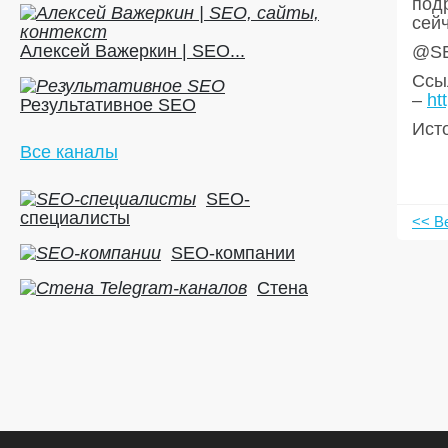
под
сейч
Алексей Важеркин | SEO...
@SE
Ссыл
–
ht
Результативное SEO
Ист
Все каналы
SEO-
специалисты
<< В
SEO-компании
Стена