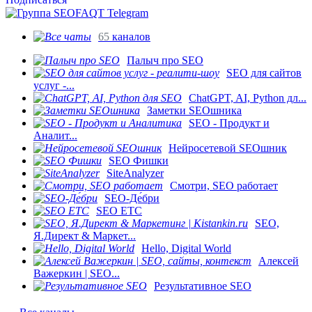
65
каналов
Палыч про SEO
SEO для сайтов
услуг -...
ChatGPT, AI, Python дл...
Заметки SEOшника
SEO - Продукт и
Аналит...
Нейросетевой SEOшник
SEO Фишки
SiteAnalyzer
Смотри, SEO работает
SEO-Де́бри
SEO ETC
SEO,
Я.Директ & Маркет...
Hello, Digital World
Алексей
Важеркин | SEO...
Результативное SEO