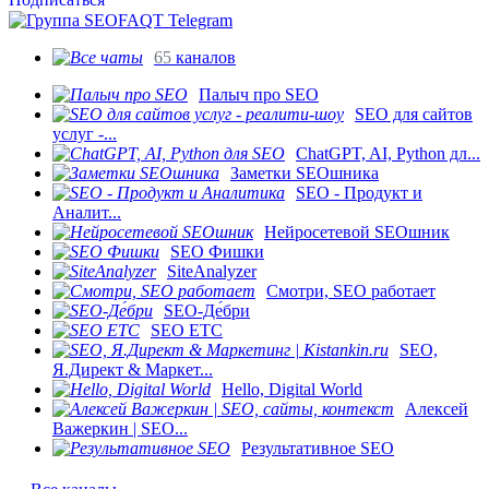
65
каналов
Палыч про SEO
SEO для сайтов
услуг -...
ChatGPT, AI, Python дл...
Заметки SEOшника
SEO - Продукт и
Аналит...
Нейросетевой SEOшник
SEO Фишки
SiteAnalyzer
Смотри, SEO работает
SEO-Де́бри
SEO ETC
SEO,
Я.Директ & Маркет...
Hello, Digital World
Алексей
Важеркин | SEO...
Результативное SEO