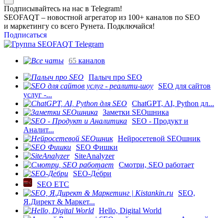
Подписывайтесь на нас в Telegram!
SEOFAQT – новостной агрегатор из 100+ каналов по SEO
и маркетингу со всего Рунета. Подключайся!
Подписаться
65
каналов
Палыч про SEO
SEO для сайтов
услуг -...
ChatGPT, AI, Python дл...
Заметки SEOшника
SEO - Продукт и
Аналит...
Нейросетевой SEOшник
SEO Фишки
SiteAnalyzer
Смотри, SEO работает
SEO-Де́бри
SEO ETC
SEO,
Я.Директ & Маркет...
Hello, Digital World