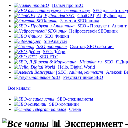
Палыч про SEO
SEO для сайтов ус
ChatGPT, AI, Python дл...
Заметки SEOшника
SEO - Продукт и Аналит..
Нейросетевой SEOшник
SEO Фишки
SiteAnalyzer
Смотри, SEO работает
SEO-Де́бри
SEO ETC
SEO, Я.Дире
Hello, Digital World
Алексей Ва
Результативное SEO
Все каналы
SEO-специалисты
SEO-компании
Стена
​​📊 Экспериме