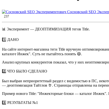
Сосновский SEO Экспе
237
​​📊 Эксперимент — ДЕОПТИМИЗАЦИЯ тегов Title.
1️⃣ ДАНО
На сайте интернет-магазина теги Title вручную оптимизирова
каталоге Инжек". Суть не пытайтесь понять 😄️️.
Анализ крупных конкурентов показал, что у них неоптимизирова
2️⃣ ЧТО БЫЛО СДЕЛАНО
Был выбран неприоритетный раздел с видимостью в ПС, некот
— деоптимизация Тайтлов 🤘️️. Страницы отправлены на переин
Пример нового Title: "Инжекторные блоки — каталог Инжек". П
3️⃣ РЕЗУЛЬТАТЫ №1