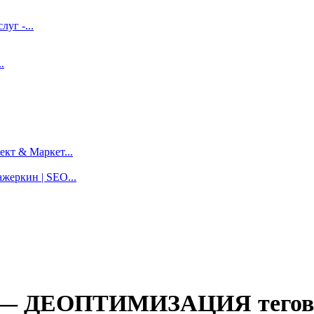
луг -...
.
кт & Маркет...
жеркин | SEO...
нт — ДЕОПТИМИЗАЦИЯ тегов 