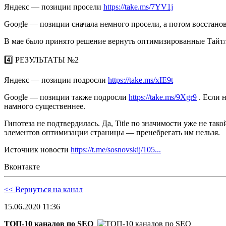
Яндекс — позиции просели
https://take.ms/7YV1j
Google — позиции сначала немного просели, а потом восстан
В мае было принято решение вернуть оптимизированные Тайтлы 
4️⃣ РЕЗУЛЬТАТЫ №2
Яндекс — позиции подросли
https://take.ms/xIE9t
Google — позиции также подросли
https://take.ms/9Xgr9
. Если 
намного существеннее.
Гипотеза не подтвердилась. Да, Title по значимости уже не так
элементов оптимизации страницы — пренебрегать им нельзя.
Источник новости
https://t.me/sosnovskij/105...
Вконтакте
<< Вернуться на канал
15.06.2020 11:36
ТОП-10 каналов по SEO