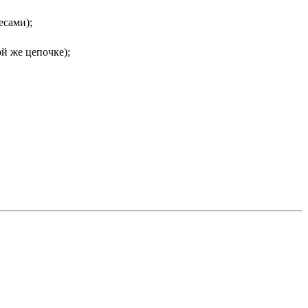
есами);
й же цепочке);