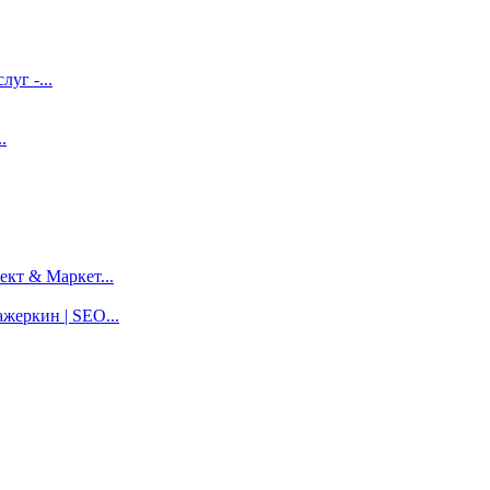
луг -...
.
кт & Маркет...
жеркин | SEO...