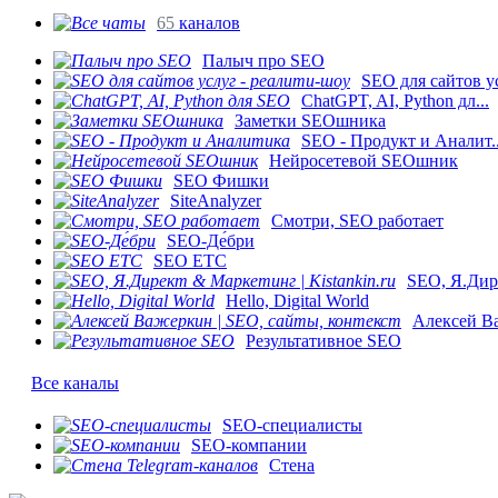
65
каналов
Палыч про SEO
SEO для сайтов ус
ChatGPT, AI, Python дл...
Заметки SEOшника
SEO - Продукт и Аналит..
Нейросетевой SEOшник
SEO Фишки
SiteAnalyzer
Смотри, SEO работает
SEO-Де́бри
SEO ETC
SEO, Я.Дире
Hello, Digital World
Алексей Ва
Результативное SEO
Все каналы
SEO-специалисты
SEO-компании
Стена