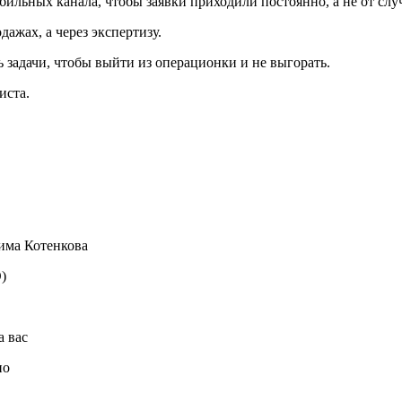
ильных канала, чтобы заявки приходили постоянно, а не от случ
ажах, а через экспертизу.
 задачи, чтобы выйти из операционки и не выгорать.
иста.
сима Котенкова
)
а вас
ио