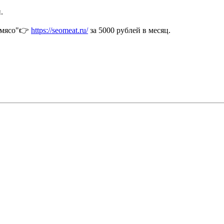
.
O мясо"👉
https://seomeat.ru/
за 5000 рублей в месяц.