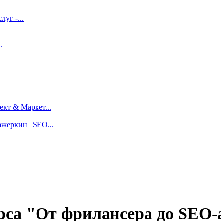
луг -...
.
кт & Маркет...
жеркин | SEO...
урса "От фрилансера до SEO-