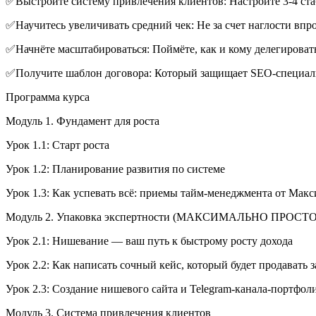
✅Выстроите систему привлечения клиентов: Настроите 3-4 стаб
✅Научитесь увеличивать средний чек: Не за счет наглости впрод
✅Начнёте масштабироваться: Поймёте, как и кому делегировать
✅Получите шаблон договора: Который защищает SEO-специал
Программа курса
Модуль 1. Фундамент для роста
Урок 1.1: Старт роста
Урок 1.2: Планирование развития по системе
Урок 1.3: Как успевать всё: приемы тайм-менеджмента от Мак
Модуль 2. Упаковка экспертности (МАКСИМАЛЬНО ПРОСТО
Урок 2.1: Нишевание — ваш путь к быстрому росту дохода
Урок 2.2: Как написать сочный кейс, который будет продавать з
Урок 2.3: Создание нишевого сайта и Telegram-канала-портфол
Модуль 3. Система привлечения клиентов