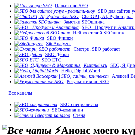
Палыч про SEO
SEO для сайтов ус
ChatGPT, AI, Python дл...
Заметки SEOшника
SEO - Продукт и Аналит..
Нейросетевой SEOшник
SEO Фишки
SiteAnalyzer
Смотри, SEO работает
SEO-Де́бри
SEO ETC
SEO, Я.Дире
Hello, Digital World
Алексей Ва
Результативное SEO
Все каналы
SEO-специалисты
SEO-компании
Стена
⚡️Анонс моего к