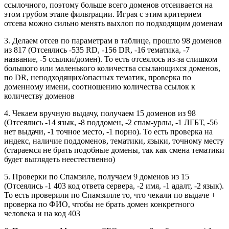
ссылочного, поэтому больше всего доменов отсеивается на
этом грубом этапе фильтрации. Играя с этим критерием
отсева можно сильно менять выхлоп по подходящим доменам
3. Делаем отсев по параметрам в таблице, прошло 98 доменов
из 817 (Отсеялись -535 RD, -156 DR, -16 тематика, -7
название, -5 ссылки/домен). То есть отсеялось из-за слишком
большого или маленького количества ссылающихся доменов,
по DR, неподходящих/опасных тематик, проверка по
доменному имени, соотношению количества ссылок к
количеству доменов
4. Чекаем вручную выдачу, получаем 15 доменов из 98
(Отсеялись -14 язык, -8 поддомен, -2 спам-урлы, -1 ЛГБТ, -56
нет выдачи, -1 точное место, -1 порно). То есть проверка на
индекс, наличие поддоменов, тематики, языки, точному месту
(стараемся не брать подобные домены, так как смена тематики
будет выглядеть неестественно)
5. Проверки по Спамзиле, получаем 9 доменов из 15
(Отсеялись -1 403 код ответа сервера, -2 имя, -1 адалт, -2 язык).
То есть проверили по Спамзилле то, что чекали по выдаче +
проверка по ФИО, чтобы не брать домен конкретного
человека и на код 403