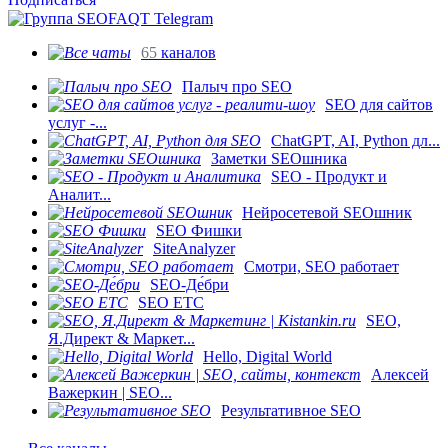
65
каналов
Палыч про SEO
SEO для сайтов
услуг -...
ChatGPT, AI, Python дл...
Заметки SEOшника
SEO - Продукт и
Аналит...
Нейросетевой SEOшник
SEO Фишки
SiteAnalyzer
Смотри, SEO работает
SEO-Де́бри
SEO ETC
SEO,
Я.Директ & Маркет...
Hello, Digital World
Алексей
Важеркин | SEO...
Результативное SEO