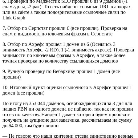
6. Проверки по Маджестик SEO прошли 6 из 9 доменов (-1
спам-урлы, -2 рак). То есть найдены спамные URL в анкорах
или на сайте а также подозрительные ссылочные связи по
Link Graph
7. Отбор по Серпстат прошли 6 (все прошли). Проверка на
спам и видимость по ключевым фразам в Серпстате
8. Отбор по Ахрефс прошел 1 домен из 6 (Осеялись-3
видимость Ахрефс, -2 RD), 1 (-1 видимость ахрефс). Проверка
видимости по ключевым фразам в Ахрефсе, а также более
точная проверка по количеству ссылающихся доменов
9. Ручную проверку по Вебархиву прошел 1 домен (все
прошли)
10. Итоговый пункт оценки ссылочного в Ахрефсе прошел 1
домен (все прошли)
По итогу из 353 044 доменов, освобождающихся за 3 дня для
наших PBN ни одного домена не найдено, так как не прошли
отсев по качеству. Найден 1 домен который будем пробовать
получить на аукционе для заказчика, рассчитываем на сумму
до $4 000, там будет видно
— Не говорю что наши критерии отсева единственно верные,