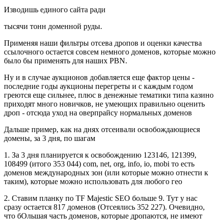
Изводишь единого сайта ради
тысячи тонн доменной руды.
Применяя наши фильтры отсева дропов и оценки качества
ссылочного остается совсем немного доменов, которые можно
было бы применять для наших PBN.
Ну и в случае аукционов добавляется еще фактор цены -
последние годы аукционы перегреты и с каждым годом
греются еще сильнее, плюс в денежные тематики типа казино
приходят много новичков, не умеющих правильно оценить
дроп - отсюда уход на оверпрайсу нормальных доменов
Дальше пример, как на днях отсеивали освобождающиеся
домены, за 3 дня, по шагам
1. За 3 дня планируется к освобождению 123146, 121399,
108499 (итого 353 044) com, net, org, info, io, mobi то есть
доменов международных зон (или которые можно отнести к
таким), которые можно использовать для любого гео
2. Ставим планку по TF Majestic SEO больше 9. Тут у нас
сразу остается 817 доменов (Отсеялись 352 227). Очевидно,
что бОльшая часть доменов, которые дропаются, не имеют