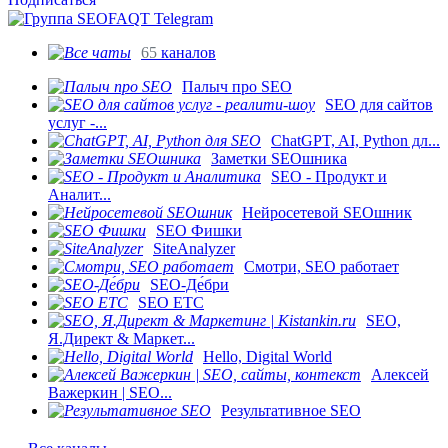
65
каналов
Палыч про SEO
SEO для сайтов
услуг -...
ChatGPT, AI, Python дл...
Заметки SEOшника
SEO - Продукт и
Аналит...
Нейросетевой SEOшник
SEO Фишки
SiteAnalyzer
Смотри, SEO работает
SEO-Де́бри
SEO ETC
SEO,
Я.Директ & Маркет...
Hello, Digital World
Алексей
Важеркин | SEO...
Результативное SEO