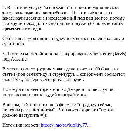
4. Выкатили услугу "seo research" и приятно удивились от
того, насколько она востребована. Некоторые клиенты
заказывали десятки (!) исследований под разные гео, потому
что крупно заходили в свои ниши и нужно было экономить
время seo-тимлидов.
Сейчас делаем лендинг и будем выходить на очень большую
аудиторию.
5. Тестируем статейники на генерированном контенте (Jarvis)
под Adsense.
В месяц один сотрудник может делать около 100 больших
статей (под семантику и структуру). Эксперимент обойдется
около $9к, но верим, что результат будет.
Потому что в некоторых нишах Джарвис пишет лучше
индусов или наших студий копирайтинга.
В целом, всё лето прошло в формате "страдаем сейчас,
получим результат потом". Вот где-то скоро это "потом"
должно наступить =)))
Источник новости
https://t.me/pavlutskiy/77...