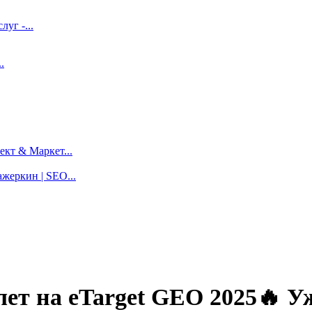
луг -...
.
кт & Маркет...
жеркин | SEO...
т на eTarget GEO 2025🔥 Уже