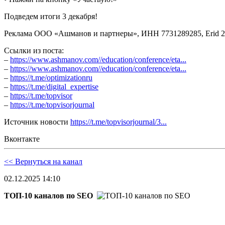
Подведем итоги 3 декабря!
Реклама ООО «Ашманов и партнеры», ИНН 7731289285, Erid 2
Ссылки из поста:
–
https://www.ashmanov.com//education/conference/eta...
–
https://www.ashmanov.com//education/conference/eta...
–
https://t.me/optimizationru
–
https://t.me/digital_expertise
–
https://t.me/topvisor
–
https://t.me/topvisorjournal
Источник новости
https://t.me/topvisorjournal/3...
Вконтакте
<< Вернуться на канал
02.12.2025 14:10
ТОП-10 каналов по SEO