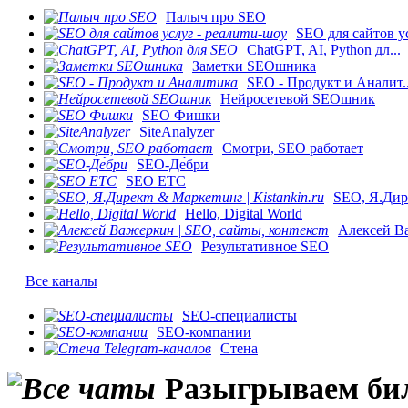
Палыч про SEO
SEO для сайтов ус
ChatGPT, AI, Python дл...
Заметки SEOшника
SEO - Продукт и Аналит..
Нейросетевой SEOшник
SEO Фишки
SiteAnalyzer
Смотри, SEO работает
SEO-Де́бри
SEO ETC
SEO, Я.Дире
Hello, Digital World
Алексей Ва
Результативное SEO
Все каналы
SEO-специалисты
SEO-компании
Стена
Разыгрываем биле