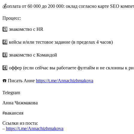
💰оплата от 60 000 до 200 000: оклад согласно карте SEO комп
Процесс:
1️⃣ знакомство с HR
2️⃣ кейсы и/или тестовое задание (в пределах 4 часов)
3️⃣ знакомство с Командой
4️⃣ оффер (если сейчас вы работаете фултайм и не склонны к 
☎️ Писать Анне
https://t.me/Annachizhmakova
Telegram
Анна Чижмакова
#вакансия
Ссылки из поста:
–
https://t.me/Annachizhmakova