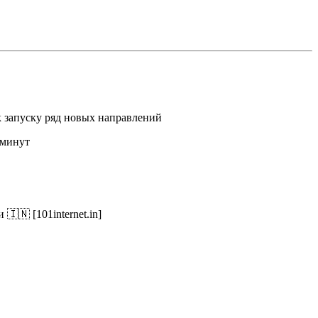
к запуску ряд новых направлений
 минут
 🇮🇳 [101internet.in]