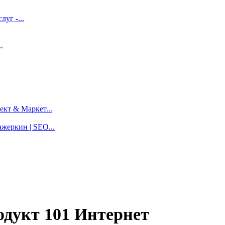
луг -...
.
кт & Маркет...
жеркин | SEO...
одукт 101 Интернет