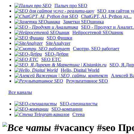
Палыч про SEO
SEO для сайтов ус
ChatGPT, AI, Python дл...
Заметки SEOшника
SEO - Продукт и Аналит..
Нейросетевой SEOшник
SEO Фишки
SiteAnalyzer
Смотри, SEO работает
SEO-Де́бри
SEO ETC
SEO, Я.Дире
Hello, Digital World
Алексей Ва
Результативное SEO
Все каналы
SEO-специалисты
SEO-компании
Стена
#vacancy #seo Пр