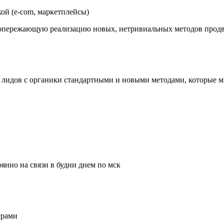
ой (e-com, маркетплейсы)
 опережающую реализацию новых, нетривиальных методов прод
во лидов с органики стандартными и новыми методами, которые 
оянно на связи в будни днем по мск
ерами