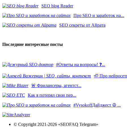
SEO blog Reader
Про SEO и заработок на...
SEO секреты от Айрата
Последние интересные посты
#Ответы на вопросы! ❓...
🦥 Про нейросети
​🚨 Фрилансеры, агентст...
Как я потерял свои пер...
#VysokoffДайджест ☮️ ...
© Copyright 2021-2026 «SEOFAQ Telegram»