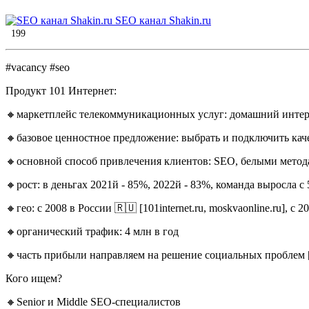
SEO канал Shakin.ru
199
#vacancy #seo
Продукт 101 Интернет:
🔸маркетплейс телекоммуникационных услуг: домашний интерне
🔸базовое ценностное предложение: выбрать и подключить кач
🔸основной способ привлечения клиентов: SEO, белыми мето
🔸рост: в деньгах 2021й - 85%, 2022й - 83%, команда выросла с 
🔸гео: с 2008 в России 🇷🇺 [101internet.ru, moskvaonline.ru], c 2
🔸органический трафик: 4 млн в год
🔸часть прибыли направляем на решение социальных проблем [l
Кого ищем?
🔸Senior и Middle SEO-специалистов