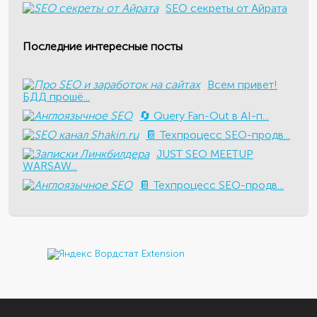
SEO секреты от Айрата
Последние интересные посты
Всем привет!
БДД прошё...
🔄 Query Fan-Out в AI-п...
📔 Техпроцесс SEO-продв...
JUST SEO MEETUP
WARSAW...
📔 Техпроцесс SEO-продв...