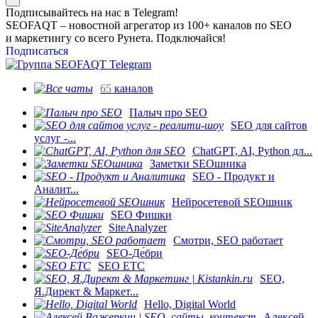
Подписывайтесь на нас в Telegram!
SEOFAQT – новостной агрегатор из 100+ каналов по SEO
и маркетингу со всего Рунета. Подключайся!
Подписаться
65
каналов
Палыч про SEO
SEO для сайтов
услуг -...
ChatGPT, AI, Python дл...
Заметки SEOшника
SEO - Продукт и
Аналит...
Нейросетевой SEOшник
SEO Фишки
SiteAnalyzer
Смотри, SEO работает
SEO-Де́бри
SEO ETC
SEO,
Я.Директ & Маркет...
Hello, Digital World
Алексей