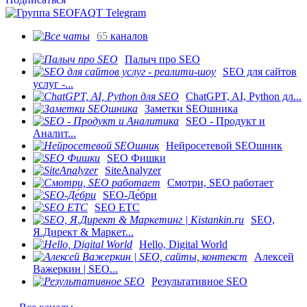
65
каналов
Палыч про SEO
SEO для сайтов
услуг -...
ChatGPT, AI, Python дл...
Заметки SEOшника
SEO - Продукт и
Аналит...
Нейросетевой SEOшник
SEO Фишки
SiteAnalyzer
Смотри, SEO работает
SEO-Де́бри
SEO ETC
SEO,
Я.Директ & Маркет...
Hello, Digital World
Алексей
Важеркин | SEO...
Результативное SEO