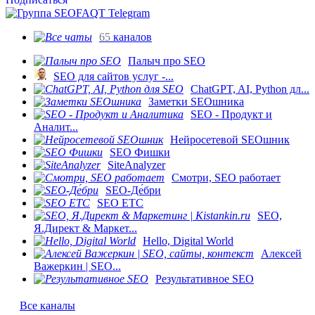
65
каналов
Палыч про SEO
SEO для сайтов услуг -...
ChatGPT, AI, Python дл...
Заметки SEOшника
SEO - Продукт и
Аналит...
Нейросетевой SEOшник
SEO Фишки
SiteAnalyzer
Смотри, SEO работает
SEO-Де́бри
SEO ETC
SEO,
Я.Директ & Маркет...
Hello, Digital World
Алексей
Важеркин | SEO...
Результативное SEO
Все каналы