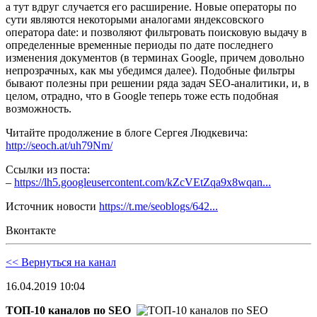
а тут вдруг случается его расширение. Новые операторы по
сути являются некоторыми аналогами яндексовского
оператора date: и позволяют фильтровать поисковую выдачу в
определенные временные периоды по дате последнего
изменения документов (в терминах Google, причем довольно
непрозрачных, как мы убедимся далее). Подобные фильтры
бывают полезны при решении ряда задач SEO-аналитики, и, в
целом, отрадно, что в Google теперь тоже есть подобная
возможность.
Читайте продолжение в блоге Сергея Людкевича:
http://seoch.at/uh79Nm/
Ссылки из поста:
–
https://lh5.googleusercontent.com/kZcVEtZqa9x8wqan...
Источник новости
https://t.me/seoblogs/642...
Вконтакте
<< Вернуться на канал
16.04.2019 10:04
ТОП-10 каналов по SEO